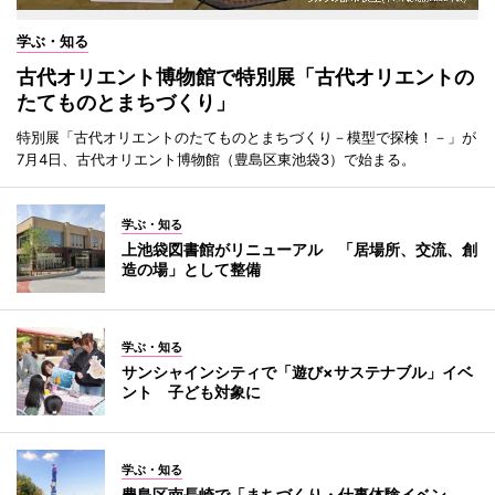
学ぶ・知る
古代オリエント博物館で特別展「古代オリエントの
たてものとまちづくり」
特別展「古代オリエントのたてものとまちづくり－模型で探検！－」が
7月4日、古代オリエント博物館（豊島区東池袋3）で始まる。
学ぶ・知る
上池袋図書館がリニューアル 「居場所、交流、創
造の場」として整備
学ぶ・知る
サンシャインシティで「遊び×サステナブル」イベ
ント 子ども対象に
学ぶ・知る
豊島区南長崎で「まちづくり・仕事体験イベン