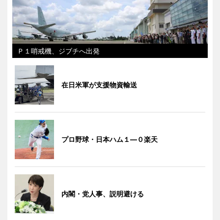
Ｐ１哨戒機、ジブチへ出発
在日米軍が支援物資輸送
プロ野球・日本ハム１―０楽天
内閣・党人事、説明避ける