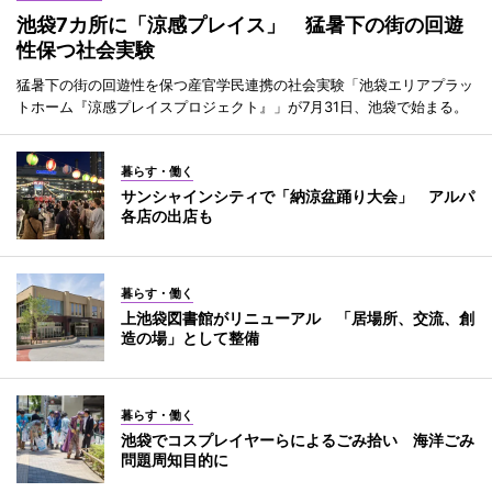
池袋7カ所に「涼感プレイス」 猛暑下の街の回遊
性保つ社会実験
猛暑下の街の回遊性を保つ産官学民連携の社会実験「池袋エリアプラッ
トホーム『涼感プレイスプロジェクト』」が7月31日、池袋で始まる。
暮らす・働く
サンシャインシティで「納涼盆踊り大会」 アルパ
各店の出店も
暮らす・働く
上池袋図書館がリニューアル 「居場所、交流、創
造の場」として整備
暮らす・働く
池袋でコスプレイヤーらによるごみ拾い 海洋ごみ
問題周知目的に