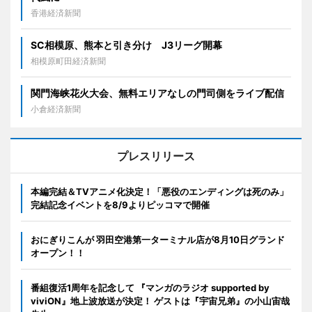
香港経済新聞
SC相模原、熊本と引き分け J3リーグ開幕
相模原町田経済新聞
関門海峡花火大会、無料エリアなしの門司側をライブ配信
小倉経済新聞
プレスリリース
本編完結＆TVアニメ化決定！「悪役のエンディングは死のみ」
完結記念イベントを8/9よりピッコマで開催
おにぎりこんが 羽田空港第一ターミナル店が8月10日グランド
オープン！！
番組復活1周年を記念して 『マンガのラジオ supported by
viviON』地上波放送が決定！ ゲストは『宇宙兄弟』の小山宙哉