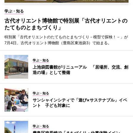
学ぶ・知る
古代オリエント博物館で特別展「古代オリエントの
たてものとまちづくり」
特別展「古代オリエントのたてものとまちづくり－模型で探検！－」が
7月4日、古代オリエント博物館（豊島区東池袋3）で始まる。
学ぶ・知る
上池袋図書館がリニューアル 「居場所、交流、創
造の場」として整備
学ぶ・知る
サンシャインシティで「遊び×サステナブル」イベ
ント 子ども対象に
学ぶ・知る
豊島区南長崎で「まちづくり・仕事体験イベン