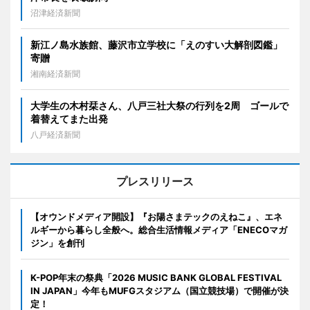
沼津経済新聞
新江ノ島水族館、藤沢市立学校に「えのすい大解剖図鑑」
寄贈
湘南経済新聞
大学生の木村栞さん、八戸三社大祭の行列を2周 ゴールで
着替えてまた出発
八戸経済新聞
プレスリリース
【オウンドメディア開設】『お陽さまテックのえねこ』、エネ
ルギーから暮らし全般へ。総合生活情報メディア「ENECOマガ
ジン」を創刊
K-POP年末の祭典「2026 MUSIC BANK GLOBAL FESTIVAL
IN JAPAN」今年もMUFGスタジアム（国立競技場）で開催が決
定！