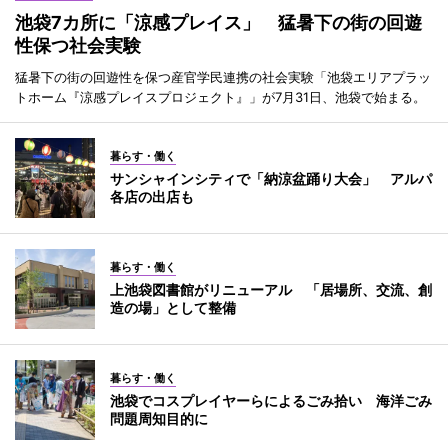
池袋7カ所に「涼感プレイス」 猛暑下の街の回遊
性保つ社会実験
猛暑下の街の回遊性を保つ産官学民連携の社会実験「池袋エリアプラッ
トホーム『涼感プレイスプロジェクト』」が7月31日、池袋で始まる。
暮らす・働く
サンシャインシティで「納涼盆踊り大会」 アルパ
各店の出店も
暮らす・働く
上池袋図書館がリニューアル 「居場所、交流、創
造の場」として整備
暮らす・働く
池袋でコスプレイヤーらによるごみ拾い 海洋ごみ
問題周知目的に