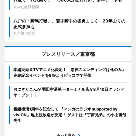
すみだ経済新聞
八戸の「騎馬打毬」、若手騎手の姿勇ましく 20年ぶりの
正式参拝も
八戸経済新聞
プレスリリース／東京都
本編完結＆TVアニメ化決定！「悪役のエンディングは死のみ」
完結記念イベントを8/9よりピッコマで開催
おにぎりこんが 羽田空港第一ターミナル店が8月10日グランド
オープン！！
番組復活1周年を記念して 『マンガのラジオ supported by
viviON』地上波放送が決定！ ゲストは『宇宙兄弟』の小山宙哉
先生
もっと見る