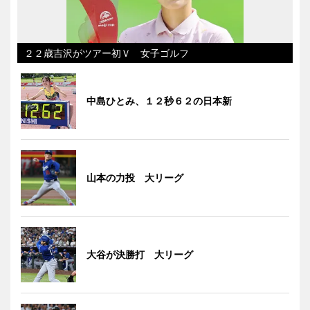
２２歳吉沢がツアー初Ｖ 女子ゴルフ
中島ひとみ、１２秒６２の日本新
山本の力投 大リーグ
大谷が決勝打 大リーグ