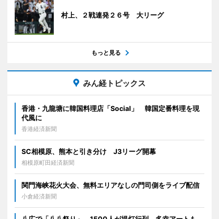
村上、２戦連発２６号 大リーグ
もっと見る
みん経トピックス
香港・九龍塘に韓国料理店「Social」 韓国定番料理を現
代風に
香港経済新聞
SC相模原、熊本と引き分け J3リーグ開幕
相模原町田経済新聞
関門海峡花火大会、無料エリアなしの門司側をライブ配信
小倉経済新聞
八広で「八八祭り」 1500人が提灯行列、多幸アートも