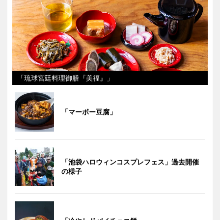
「琉球宮廷料理御膳『美福』」
「マーボー豆腐」
「池袋ハロウィンコスプレフェス」過去開催
の様子