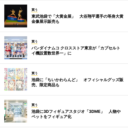
買う
東武池袋で「大黄金展」 大谷翔平選手の等身大黄
金像展示販売も
買う
バンダイナムコ クロスストア東京が「カプセルト
イ機設置数世界一」に
買う
池袋に「ちいかわらんど」 オフィシャルグッズ販
売、限定商品も
買う
池袋に3Dフィギュアスタジオ「3DME」 人物や
ペットをフィギュア化