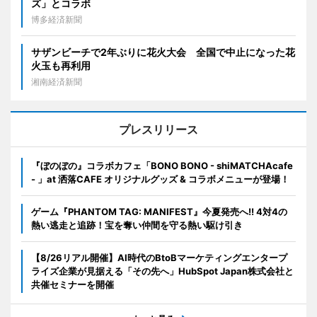
ズ」とコラボ
博多経済新聞
サザンビーチで2年ぶりに花火大会 全国で中止になった花
火玉も再利用
湘南経済新聞
プレスリリース
『ぼのぼの』コラボカフェ「BONO BONO - shiMATCHAcafe
- 」at 洒落CAFE オリジナルグッズ & コラボメニューが登場！
ゲーム『PHANTOM TAG: MANIFEST』今夏発売へ!! 4対4の
熱い逃走と追跡！宝を奪い仲間を守る熱い駆け引き
【8/26リアル開催】AI時代のBtoBマーケティングエンタープ
ライズ企業が見据える「その先へ」HubSpot Japan株式会社と
共催セミナーを開催