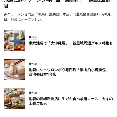
目
みそラーメン専門店「萬馬軒 池袋西口本店」（豊島区西池袋1）が8月5
日、池袋にオープンした。
食べる
東武池袋で「大沖縄展」 首里城周辺グルメ特集も
食べる
池袋にショウロンポウ専門店「梁山泊小籠湯包」
台湾発日本1号店
食べる
池袋の長崎料理店に生ガキ食べ放題コース カキの
土鍋ご飯も