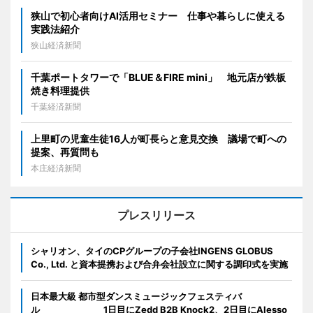
狭山で初心者向けAI活用セミナー 仕事や暮らしに使える
実践法紹介
狭山経済新聞
千葉ポートタワーで「BLUE＆FIRE mini」 地元店が鉄板
焼き料理提供
千葉経済新聞
上里町の児童生徒16人が町長らと意見交換 議場で町への
提案、再質問も
本庄経済新聞
プレスリリース
シャリオン、タイのCPグループの子会社INGENS GLOBUS
Co., Ltd. と資本提携および合弁会社設立に関する調印式を実施
日本最大級 都市型ダンスミュージックフェスティバ
ル 1日目にZedd B2B Knock2、2日目にAlesso