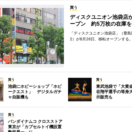
買う
ディスクユニオン池袋店
ープン 約5万枚の在庫を
「ディスクユニオン池袋店」（豊島
2）が8月26日、移転オープンする
買う
買う
池袋にホビーショップ「ホビ
東武池袋で「大黄
ークエスト」 デジタルガチ
谷翔平選手の等身
ャ自販機も
示販売も
買う
バンダイナムコ クロスストア
東京が「カプセルトイ機設置
数世界一」に