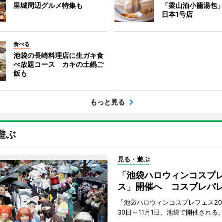
里城周辺グルメ特集も
「梁山泊小籠湯包
日本1号店
食べる
池袋の長崎料理店に生ガキ食
べ放題コース カキの土鍋ご
飯も
もっと見る
遊ぶ
見る・遊ぶ
「池袋ハロウィンコスプ
ス」開催へ コスプレパ
「池袋ハロウィンコスプレフェス202
30日～11月1日、池袋で開催される