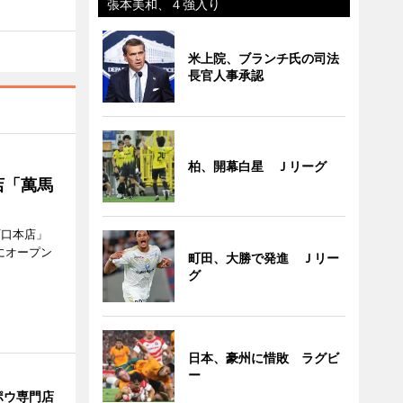
張本美和、４強入り
米上院、ブランチ氏の司法
長官人事承認
柏、開幕白星 Ｊリーグ
店「萬馬
西口本店」
にオープン
町田、大勝で発進 Ｊリー
グ
日本、豪州に惜敗 ラグビ
ー
ポウ専門店