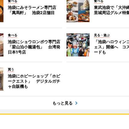
食べる
食べる
池袋にみそラーメン専門店
東武池袋で「大沖
「萬馬軒」 池袋2店舗目
里城周辺グルメ特
食べる
見る・遊ぶ
池袋にショウロンポウ専門店
「池袋ハロウィン
「梁山泊小籠湯包」 台湾発
ェス」開催へ コ
日本1号店
ードも
買う
池袋にホビーショップ「ホビ
ークエスト」 デジタルガチ
ャ自販機も
もっと見る