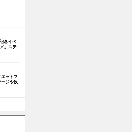
年記念イベ
ニメ」ステ
イエットフ
テージや飲