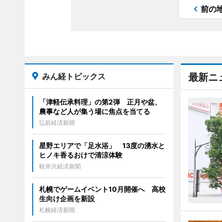
前の
みん経トピックス
最新ニ
「津軽伝承料理」の第2弾 正月や盆、
農事など人が集う場に焦点を当てる
弘前経済新聞
星野エリアで「足水浴」 13度の湧水と
ヒノキ香るおけで清涼体験
軽井沢経済新聞
札幌でゲームイベント10月開催へ 高校
生向け企画を新設
札幌経済新聞