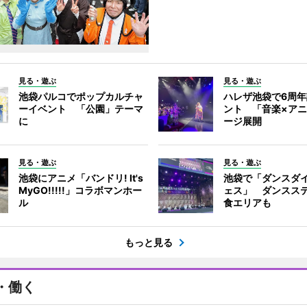
見る・遊ぶ
見る・遊ぶ
池袋パルコでポップカルチャ
ハレザ池袋で6周
ーイベント 「公園」テーマ
ント 「音楽×ア
に
ージ展開
見る・遊ぶ
見る・遊ぶ
池袋にアニメ「バンドリ! It's
池袋で「ダンスダ
MyGO!!!!!」コラボマンホー
ェス」 ダンスス
ル
食エリアも
もっと見る
・働く