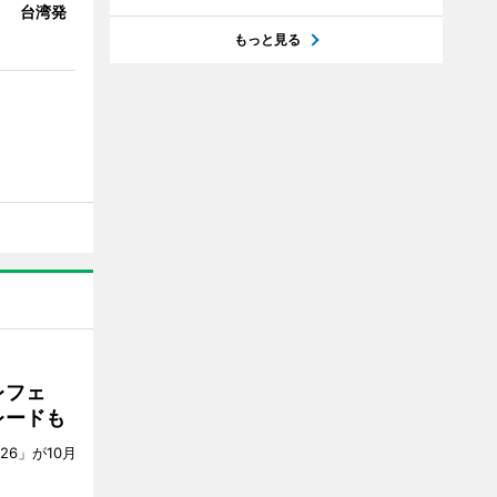
」 台湾発
もっと見る
レフェ
レードも
6」が10月
。