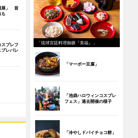
縄展」 首
集も
「琉球宮廷料理御膳『美福』」
コスプレフ
スプレパレ
「マーボー豆腐」
「池袋ハロウィンコスプレ
フェス」過去開催の様子
「冷やしドバイチョコ餅」