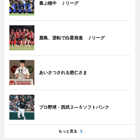
喜ぶ植中 Ｊリーグ
鹿島、逆転で白星発進 Ｊリーグ
あいさつされる悠仁さま
プロ野球・西武２―５ソフトバンク
もっと見る