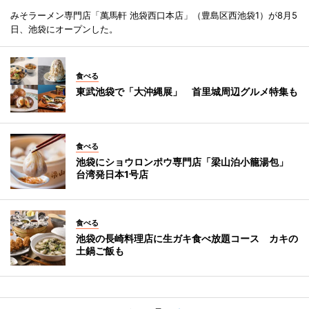
みそラーメン専門店「萬馬軒 池袋西口本店」（豊島区西池袋1）が8月5
日、池袋にオープンした。
食べる
東武池袋で「大沖縄展」 首里城周辺グルメ特集も
食べる
池袋にショウロンポウ専門店「梁山泊小籠湯包」
台湾発日本1号店
食べる
池袋の長崎料理店に生ガキ食べ放題コース カキの
土鍋ご飯も