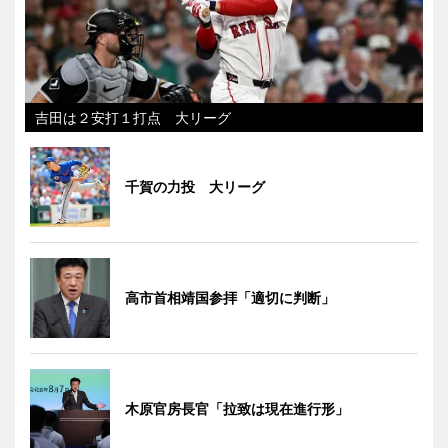
吉田は２安打１打点 大リーグ
千賀の力投 大リーグ
高市首相靖国参拝「適切に判断」
木原官房長官「拉致は現在進行形」