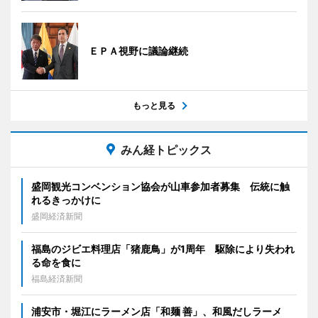
ＥＰＡ視野に議論継続
もっと見る
みん経トピックス
盛岡観光コンベンション協会が山車参加者募集 伝統に触
れるきっかけに
盛岡経済新聞
福島のジビエ料理店「猪鹿鳥」が1周年 駆除により失われ
る命を食に
福島経済新聞
浦安市・堀江にラーメン店「和麺 善」、和風だしラーメ