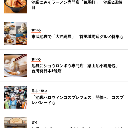
池袋にみそラーメン専門店「萬馬軒」 池袋2店舗
目
食べる
東武池袋で「大沖縄展」 首里城周辺グルメ特集も
食べる
池袋にショウロンポウ専門店「梁山泊小籠湯包」
台湾発日本1号店
見る・遊ぶ
「池袋ハロウィンコスプレフェス」開催へ コスプ
レパレードも
買う