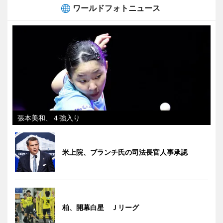
ワールドフォトニュース
張本美和、４強入り
米上院、ブランチ氏の司法長官人事承認
柏、開幕白星 Ｊリーグ