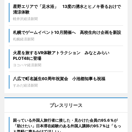
星野エリアで「足水浴」 13度の湧水とヒノキ香るおけで
清涼体験
軽井沢経済新聞
札幌でゲームイベント10月開催へ 高校生向け企画を新設
札幌経済新聞
火星を旅するVR体験アトラクション みなとみらい
PLOT48に登場
ヨコハマ経済新聞
八広で町名誕生60周年祝賀会 小池都知事も祝福
すみだ経済新聞
プレスリリース
困っている外国人旅行者に接した・見かけた会員の95.6％が
「助けたい」日本滞在経験のある外国人講師の95.7％は「もっ
と気軽に声をかけてほしい」