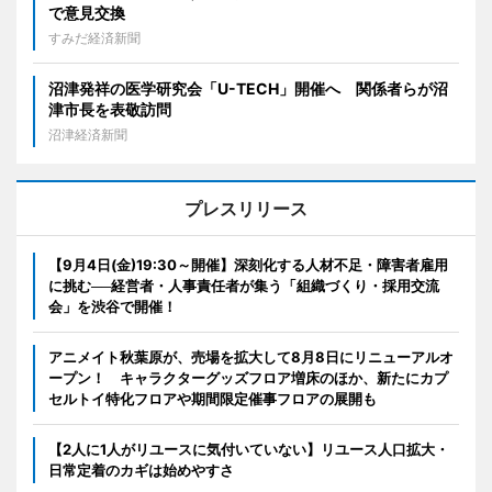
で意見交換
すみだ経済新聞
沼津発祥の医学研究会「U-TECH」開催へ 関係者らが沼
津市長を表敬訪問
沼津経済新聞
プレスリリース
【9月4日(金)19:30～開催】深刻化する人材不足・障害者雇用
に挑む──経営者・人事責任者が集う「組織づくり・採用交流
会」を渋谷で開催！
アニメイト秋葉原が、売場を拡大して8月8日にリニューアルオ
ープン！ キャラクターグッズフロア増床のほか、新たにカプ
セルトイ特化フロアや期間限定催事フロアの展開も
【2人に1人がリユースに気付いていない】リユース人口拡大・
日常定着のカギは始めやすさ