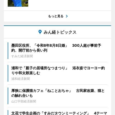
もっと見る
みん経トピックス
墨田区役所、「令和8年8月8日婚」 300人超が事前予
約、開庁前から長い列
すみだ経済新聞
浦和で「親子の居場所なつまつり」 浴衣姿でヨーヨー釣
りや和太鼓楽しむ
浦和経済新聞
厚狭に保護猫カフェ「ねことおちゃ」 古民家改築、猫と
の触れ合いも
山口宇部経済新聞
文花で学生企画の「すみだタウンミーティング」 4テーマ