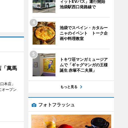
ィットEVバス」運行開始
池袋駅西口発路線で
池袋でスペイン・カタルー
ニャのイベント トーク企
画や料理教室
トキワ荘マンガミュージア
ムで「ギャグマンガの王様
店「萬馬
誕生 赤塚不二夫展」
西口本店」
もっと見る
にオープン
フォトフラッシュ