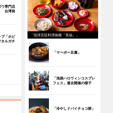
ポウ専門店
」 台湾発
「琉球宮廷料理御膳『美福』」
ップ「ホビ
ジタルガチ
「マーボー豆腐」
「池袋ハロウィンコスプレ
フェス」過去開催の様子
「冷やしドバイチョコ餅」