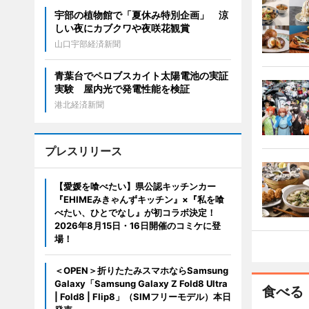
宇部の植物館で「夏休み特別企画」 涼
しい夜にカブクワや夜咲花観賞
山口宇部経済新聞
青葉台でペロブスカイト太陽電池の実証
実験 屋内光で発電性能を検証
港北経済新聞
プレスリリース
【愛媛を喰べたい】県公認キッチンカー
『EHIMEみきゃんずキッチン』×『私を喰
べたい、ひとでなし』が初コラボ決定！
2026年8月15日・16日開催のコミケに登
場！
＜OPEN＞折りたたみスマホならSamsung
Galaxy「Samsung Galaxy Z Fold8 Ultra
食べる
| Fold8 | Flip8」（SIMフリーモデル）本日