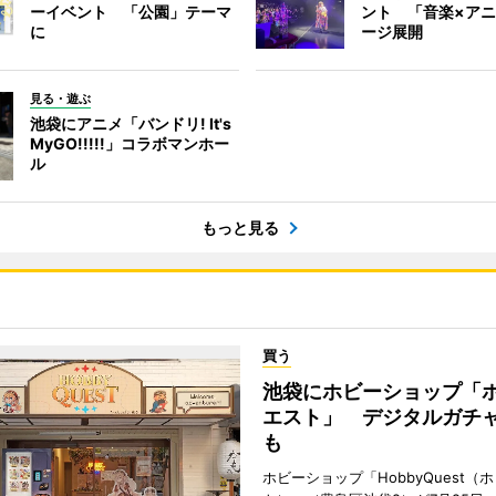
ーイベント 「公園」テーマ
ント 「音楽×ア
に
ージ展開
見る・遊ぶ
池袋にアニメ「バンドリ! It's
MyGO!!!!!」コラボマンホー
ル
もっと見る
買う
池袋にホビーショップ「
エスト」 デジタルガチ
も
ホビーショップ「HobbyQuest（