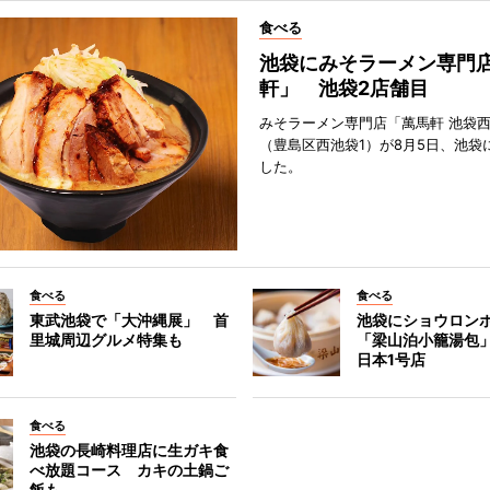
食べる
池袋にみそラーメン専門
軒」 池袋2店舗目
みそラーメン専門店「萬馬軒 池袋
（豊島区西池袋1）が8月5日、池袋
した。
食べる
食べる
東武池袋で「大沖縄展」 首
池袋にショウロン
里城周辺グルメ特集も
「梁山泊小籠湯包
日本1号店
食べる
池袋の長崎料理店に生ガキ食
べ放題コース カキの土鍋ご
飯も