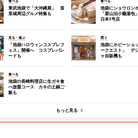
食べる
食べる
東武池袋で「大沖縄展」 首
池袋にショウロン
里城周辺グルメ特集も
「梁山泊小籠湯包
日本1号店
見る・遊ぶ
買う
「池袋ハロウィンコスプレフ
池袋にホビーショ
ェス」開催へ コスプレパレ
ークエスト」 デ
ードも
ャ自販機も
食べる
池袋の長崎料理店に生ガキ食
べ放題コース カキの土鍋ご
飯も
もっと見る