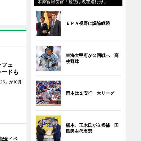
木原官房長官「拉致は現在進行形」
ＥＰＡ視野に議論継続
東海大甲府が２回戦へ 高
校野球
レフェ
レードも
6」が10月
。
岡本は１安打 大リーグ
橋本、玉木氏が立候補 国
民民主代表選
年記念イベ