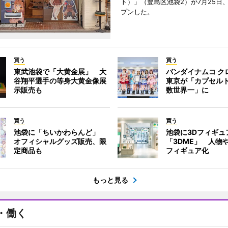
ト）」（豊島区池袋2）が7月25日
プンした。
買う
買う
東武池袋で「大黄金展」 大
バンダイナムコ ク
谷翔平選手の等身大黄金像展
東京が「カプセル
示販売も
数世界一」に
買う
買う
池袋に「ちいかわらんど」
池袋に3Dフィギュ
オフィシャルグッズ販売、限
「3DME」 人物
定商品も
フィギュア化
もっと見る
・働く