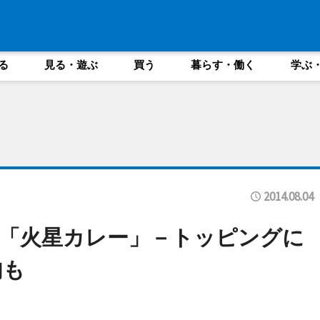
る
見る・遊ぶ
買う
暮らす・働く
学ぶ
2014.08.04
「火星カレー」－トッピングに
肉も