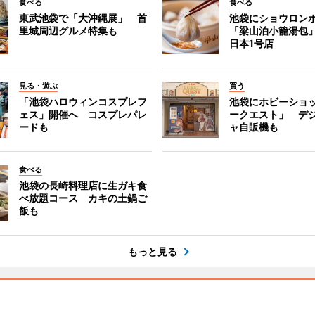
食べる
食べる
東武池袋で「大沖縄展」 首
池袋にショウロン
里城周辺グルメ特集も
「梁山泊小籠湯包
日本1号店
見る・遊ぶ
買う
「池袋ハロウィンコスプレフ
池袋にホビーショ
ェス」開催へ コスプレパレ
ークエスト」 デ
ードも
ャ自販機も
食べる
池袋の長崎料理店に生ガキ食
べ放題コース カキの土鍋ご
飯も
もっと見る