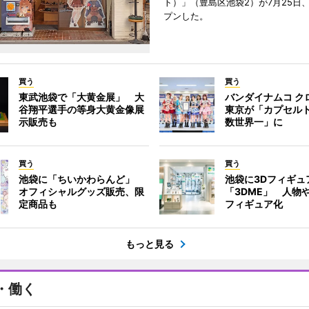
ト）」（豊島区池袋2）が7月25日
プンした。
買う
買う
東武池袋で「大黄金展」 大
バンダイナムコ ク
谷翔平選手の等身大黄金像展
東京が「カプセル
示販売も
数世界一」に
買う
買う
池袋に「ちいかわらんど」
池袋に3Dフィギュ
オフィシャルグッズ販売、限
「3DME」 人物
定商品も
フィギュア化
もっと見る
・働く