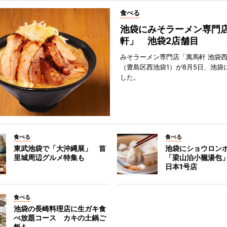
食べる
池袋にみそラーメン専門
軒」 池袋2店舗目
みそラーメン専門店「萬馬軒 池袋
（豊島区西池袋1）が8月5日、池袋
した。
食べる
食べる
東武池袋で「大沖縄展」 首
池袋にショウロン
里城周辺グルメ特集も
「梁山泊小籠湯包
日本1号店
食べる
池袋の長崎料理店に生ガキ食
べ放題コース カキの土鍋ご
飯も