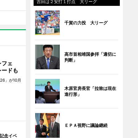
吉田は２安打１打点 大リーグ
千賀の力投 大リーグ
高市首相靖国参拝「適切に
判断」
レフェ
レードも
6」が10月
。
木原官房長官「拉致は現在
進行形」
ＥＰＡ視野に議論継続
年記念イベ