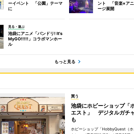
ーイベント 「公園」テーマ
ント 「音楽×ア
に
ージ展開
見る・遊ぶ
池袋にアニメ「バンドリ! It's
MyGO!!!!!」コラボマンホー
ル
もっと見る
買う
池袋にホビーショップ「
エスト」 デジタルガチ
も
ホビーショップ「HobbyQuest（