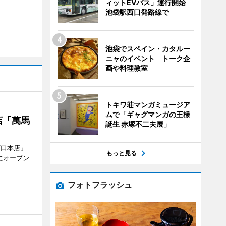
ィットEVバス」運行開始
池袋駅西口発路線で
池袋でスペイン・カタルー
ニャのイベント トーク企
画や料理教室
トキワ荘マンガミュージア
ムで「ギャグマンガの王様
店「萬馬
誕生 赤塚不二夫展」
西口本店」
もっと見る
にオープン
フォトフラッシュ