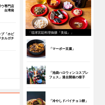
ポウ専門店
」 台湾発
「琉球宮廷料理御膳『美福』」
ップ「ホビ
ジタルガチ
「マーボー豆腐」
「池袋ハロウィンコスプレ
フェス」過去開催の様子
「冷やしドバイチョコ餅」