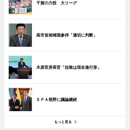
千賀の力投 大リーグ
高市首相靖国参拝「適切に判断」
木原官房長官「拉致は現在進行形」
ＥＰＡ視野に議論継続
もっと見る