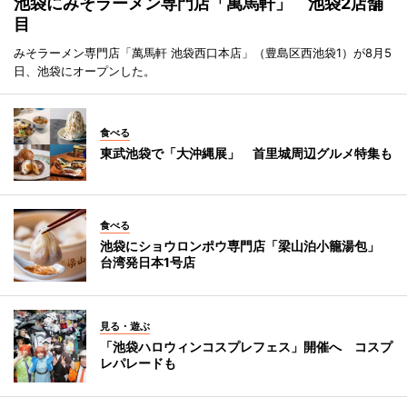
池袋にみそラーメン専門店「萬馬軒」 池袋2店舗
目
みそラーメン専門店「萬馬軒 池袋西口本店」（豊島区西池袋1）が8月5
日、池袋にオープンした。
食べる
東武池袋で「大沖縄展」 首里城周辺グルメ特集も
食べる
池袋にショウロンポウ専門店「梁山泊小籠湯包」
台湾発日本1号店
見る・遊ぶ
「池袋ハロウィンコスプレフェス」開催へ コスプ
レパレードも