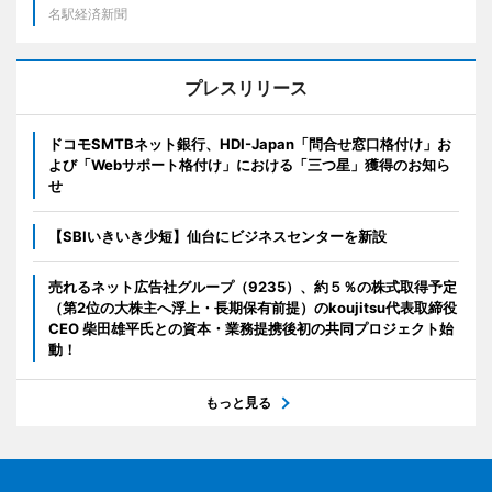
名駅経済新聞
プレスリリース
ドコモSMTBネット銀行、HDI-Japan「問合せ窓口格付け」お
よび「Webサポート格付け」における「三つ星」獲得のお知ら
せ
【SBIいきいき少短】仙台にビジネスセンターを新設
売れるネット広告社グループ（9235）、約５％の株式取得予定
（第2位の大株主へ浮上・長期保有前提）のkoujitsu代表取締役
CEO 柴田雄平氏との資本・業務提携後初の共同プロジェクト始
動！
もっと見る