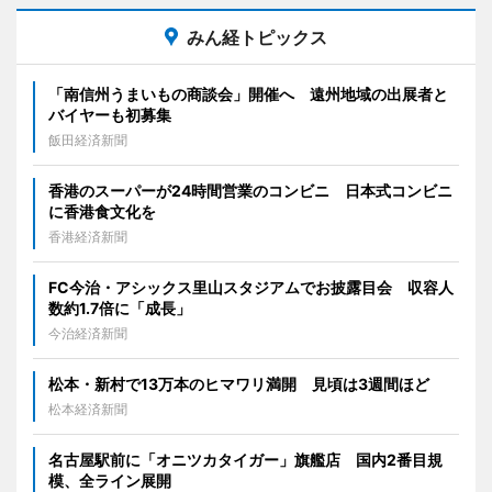
みん経トピックス
「南信州うまいもの商談会」開催へ 遠州地域の出展者と
バイヤーも初募集
飯田経済新聞
香港のスーパーが24時間営業のコンビニ 日本式コンビニ
に香港食文化を
香港経済新聞
FC今治・アシックス里山スタジアムでお披露目会 収容人
数約1.7倍に「成長」
今治経済新聞
松本・新村で13万本のヒマワリ満開 見頃は3週間ほど
松本経済新聞
名古屋駅前に「オニツカタイガー」旗艦店 国内2番目規
模、全ライン展開