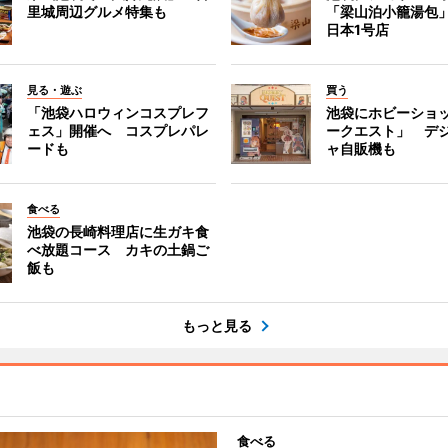
里城周辺グルメ特集も
「梁山泊小籠湯包
日本1号店
見る・遊ぶ
買う
「池袋ハロウィンコスプレフ
池袋にホビーショ
ェス」開催へ コスプレパレ
ークエスト」 デ
ードも
ャ自販機も
食べる
池袋の長崎料理店に生ガキ食
べ放題コース カキの土鍋ご
飯も
もっと見る
食べる