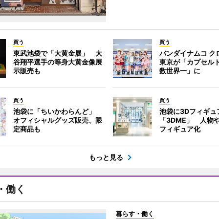
買う
買う
東武池袋で「大黄金展」 大
バンダイナムコ ク
谷翔平選手の等身大黄金像展
東京が「カプセル
示販売も
数世界一」に
買う
買う
池袋に「ちいかわらんど」
池袋に3Dフィギュ
オフィシャルグッズ販売、限
「3DME」 人物
定商品も
フィギュア化
もっと見る
・働く
暮らす・働く