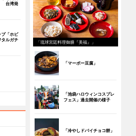
」 台湾発
ップ「ホビ
ジタルガチ
「琉球宮廷料理御膳『美福』」
「マーボー豆腐」
「池袋ハロウィンコスプレ
フェス」過去開催の様子
「冷やしドバイチョコ餅」