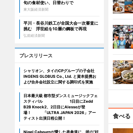
旬の食材使い、日替わりで
東大阪経済新聞
平川・長谷川鉄工が全国大会一次審査に
挑む 浮世絵を10層の鋼板で再現
弘前経済新聞
プレスリリース
シャリオン、タイのCPグループの子会社
INGENS GLOBUS Co., Ltd. と資本提携お
よび合弁会社設立に関する調印式を実施
日本最大級 都市型ダンスミュージックフェ
スティバル 1日目にZedd
B2B Knock2、2日目にAlessoが登
場！ 「ULTRA JAPAN 2026」アー
食べる
ティスト出演日程公開！
Nigel Cabournが愛した表参道に、彼の“好