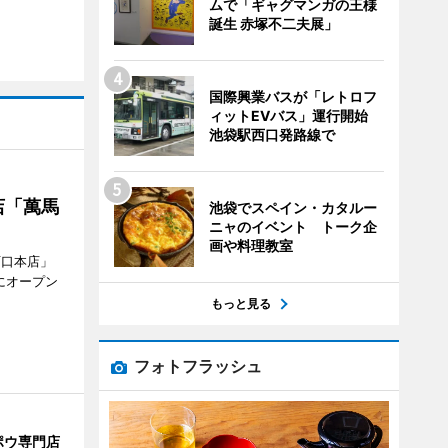
ムで「ギャグマンガの王様
誕生 赤塚不二夫展」
国際興業バスが「レトロフ
ィットEVバス」運行開始
池袋駅西口発路線で
店「萬馬
池袋でスペイン・カタルー
ニャのイベント トーク企
画や料理教室
西口本店」
にオープン
もっと見る
フォトフラッシュ
ポウ専門店