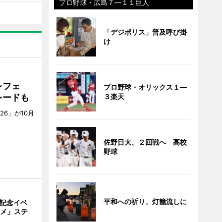
プロ野球・広島７―１１巨人
「デジポリス」普及呼び掛
け
レフェ
プロ野球・オリックス１―
３楽天
レードも
6」が10月
。
佐野日大、２回戦へ 高校
野球
平和への祈り、灯籠流しに
年記念イベ
ニメ」ステ