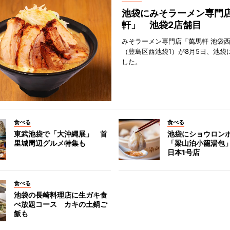
池袋にみそラーメン専門
軒」 池袋2店舗目
みそラーメン専門店「萬馬軒 池袋
（豊島区西池袋1）が8月5日、池袋
した。
食べる
食べる
東武池袋で「大沖縄展」 首
池袋にショウロン
里城周辺グルメ特集も
「梁山泊小籠湯包
日本1号店
食べる
池袋の長崎料理店に生ガキ食
べ放題コース カキの土鍋ご
飯も