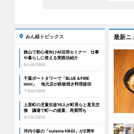
みん経トピックス
最新ニ
狭山で初心者向けAI活用セミナー 仕事
や暮らしに使える実践法紹介
狭山経済新聞
千葉ポートタワーで「BLUE＆FIRE
mini」 地元店が鉄板焼き料理提供
千葉経済新聞
上里町の児童生徒16人が町長らと意見交
換 議場で町への提案、再質問も
本庄経済新聞
河内小阪の「cuisine HAGI」が2周年