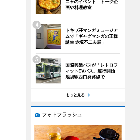
ニャのイベント トーク企
画や料理教室
トキワ荘マンガミュージア
ムで「ギャグマンガの王様
誕生 赤塚不二夫展」
国際興業バスが「レトロフ
ィットEVバス」運行開始
池袋駅西口発路線で
もっと見る
フォトフラッシュ