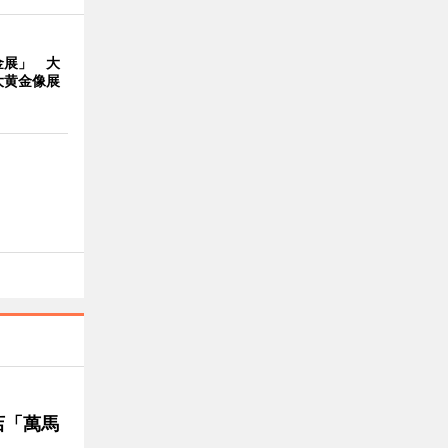
金展」 大
大黄金像展
店「萬馬