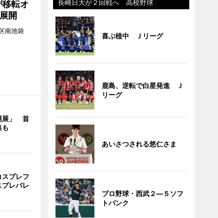
長崎日大が２回戦へ 高校野球
が移転オ
展開
区南池袋
喜ぶ植中 Ｊリーグ
。
鹿島、逆転で白星発進 Ｊ
リーグ
縄展」 首
集も
あいさつされる悠仁さま
コスプレフ
スプレパレ
プロ野球・西武２―５ソフ
トバンク