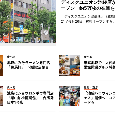
ディスクユニオン池袋店
ープン 約5万枚の在庫を
「ディスクユニオン池袋店」（豊島
2）が8月26日、移転オープンする
食べる
食べる
池袋にみそラーメン専門店
東武池袋で「大沖
「萬馬軒」 池袋2店舗目
里城周辺グルメ特
食べる
見る・遊ぶ
池袋にショウロンポウ専門店
「池袋ハロウィン
「梁山泊小籠湯包」 台湾発
ェス」開催へ コ
日本1号店
ードも