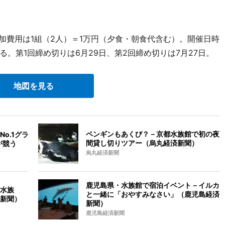
加費用は1組（2人）＝1万円（夕食・朝食代含む）。開催日時
。第1回締め切りは6月29日、第2回締め切りは7月27日。
地図を見る
ペンギンもあくび？－京都水族館で初の夜
o.1グラ
間貸し切りツアー（烏丸経済新聞）
が競う
烏丸経済新聞
鹿児島県・水族館で宿泊イベント－イルカ
水族
と一緒に「おやすみなさい」（鹿児島経済
新聞）
新聞）
鹿児島経済新聞