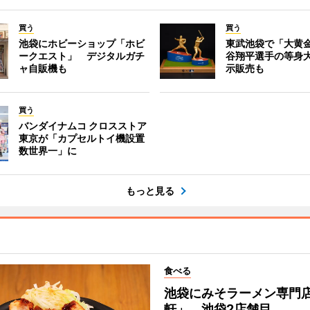
買う
買う
池袋にホビーショップ「ホビ
東武池袋で「大黄
ークエスト」 デジタルガチ
谷翔平選手の等身
ャ自販機も
示販売も
買う
バンダイナムコ クロスストア
東京が「カプセルトイ機設置
数世界一」に
もっと見る
食べる
池袋にみそラーメン専門
軒」 池袋2店舗目