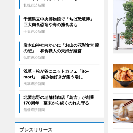
札幌経済新聞
千葉県立中央博物館で「ちば恐竜博」
巨大肉食恐竜や海の捕食者も
千葉経済新聞
岩木山神社向かいに「お山の花彩食堂 龍
の憩」 和食職人の夫婦が経営
弘前経済新聞
浅草・松が谷にニットカフェ「ito-
mori」 編み物好きが集う場に
浅草経済新聞
北習志野の老舗精肉店「鳥吉」が創業
170周年 幕末から続くのれん守る
船橋経済新聞
プレスリリース