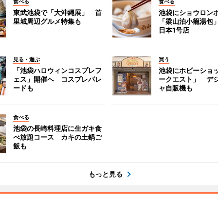
食べる
食べる
東武池袋で「大沖縄展」 首
池袋にショウロン
里城周辺グルメ特集も
「梁山泊小籠湯包
日本1号店
見る・遊ぶ
買う
「池袋ハロウィンコスプレフ
池袋にホビーショ
ェス」開催へ コスプレパレ
ークエスト」 デ
ードも
ャ自販機も
食べる
池袋の長崎料理店に生ガキ食
べ放題コース カキの土鍋ご
飯も
もっと見る