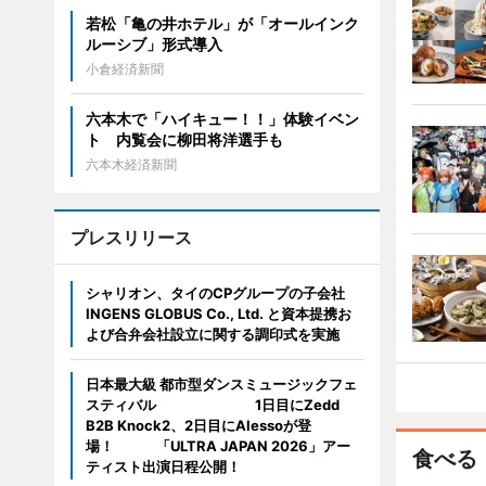
若松「亀の井ホテル」が「オールインク
ルーシブ」形式導入
小倉経済新聞
六本木で「ハイキュー！！」体験イベン
ト 内覧会に柳田将洋選手も
六本木経済新聞
プレスリリース
シャリオン、タイのCPグループの子会社
INGENS GLOBUS Co., Ltd. と資本提携お
よび合弁会社設立に関する調印式を実施
日本最大級 都市型ダンスミュージックフェ
スティバル 1日目にZedd
B2B Knock2、2日目にAlessoが登
場！ 「ULTRA JAPAN 2026」アー
食べる
ティスト出演日程公開！