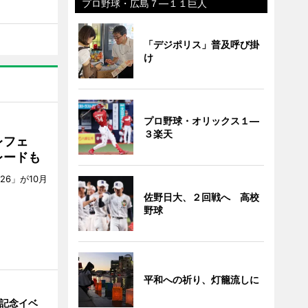
プロ野球・広島７―１１巨人
「デジポリス」普及呼び掛
け
プロ野球・オリックス１―
３楽天
レフェ
レードも
6」が10月
。
佐野日大、２回戦へ 高校
野球
平和への祈り、灯籠流しに
年記念イベ