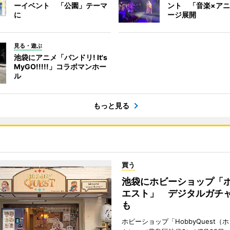
ーイベント 「公園」テーマ
ント 「音楽×ア
に
ージ展開
見る・遊ぶ
池袋にアニメ「バンドリ! It's
MyGO!!!!!」コラボマンホー
ル
もっと見る
買う
池袋にホビーショップ「
エスト」 デジタルガチ
も
ホビーショップ「HobbyQuest（