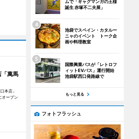
ムで「ギャグマンガの王様
誕生 赤塚不二夫展」
池袋でスペイン・カタルー
ニャのイベント トーク企
画や料理教室
国際興業バスが「レトロフ
ィットEVバス」運行開始
店「萬馬
池袋駅西口発路線で
西口本店」
もっと見る
にオープン
フォトフラッシュ