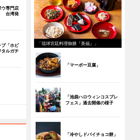
ポウ専門店
」 台湾発
「琉球宮廷料理御膳『美福』」
ップ「ホビ
ジタルガチ
「マーボー豆腐」
「池袋ハロウィンコスプレ
フェス」過去開催の様子
「冷やしドバイチョコ餅」