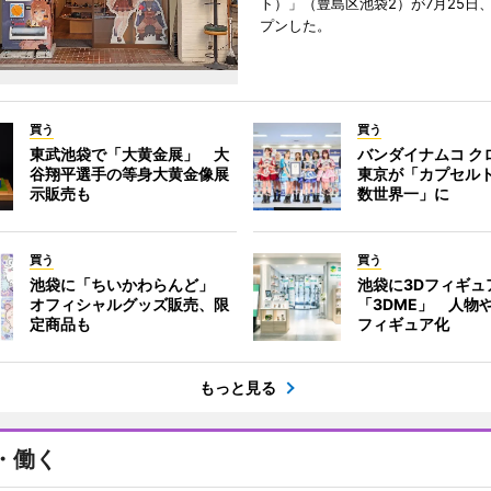
ト）」（豊島区池袋2）が7月25日
プンした。
買う
買う
東武池袋で「大黄金展」 大
バンダイナムコ ク
谷翔平選手の等身大黄金像展
東京が「カプセル
示販売も
数世界一」に
買う
買う
池袋に「ちいかわらんど」
池袋に3Dフィギュ
オフィシャルグッズ販売、限
「3DME」 人物
定商品も
フィギュア化
もっと見る
・働く