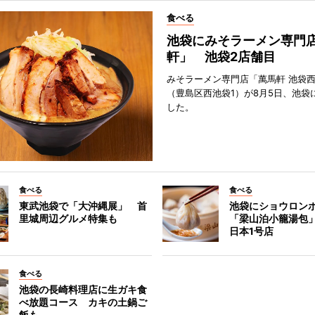
食べる
池袋にみそラーメン専門
軒」 池袋2店舗目
みそラーメン専門店「萬馬軒 池袋
（豊島区西池袋1）が8月5日、池袋
した。
食べる
食べる
東武池袋で「大沖縄展」 首
池袋にショウロン
里城周辺グルメ特集も
「梁山泊小籠湯包
日本1号店
食べる
池袋の長崎料理店に生ガキ食
べ放題コース カキの土鍋ご
飯も