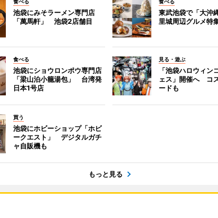
食べる
食べる
池袋にみそラーメン専門店
東武池袋で「大沖
「萬馬軒」 池袋2店舗目
里城周辺グルメ特
食べる
見る・遊ぶ
池袋にショウロンポウ専門店
「池袋ハロウィン
「梁山泊小籠湯包」 台湾発
ェス」開催へ コ
日本1号店
ードも
買う
池袋にホビーショップ「ホビ
ークエスト」 デジタルガチ
ャ自販機も
もっと見る