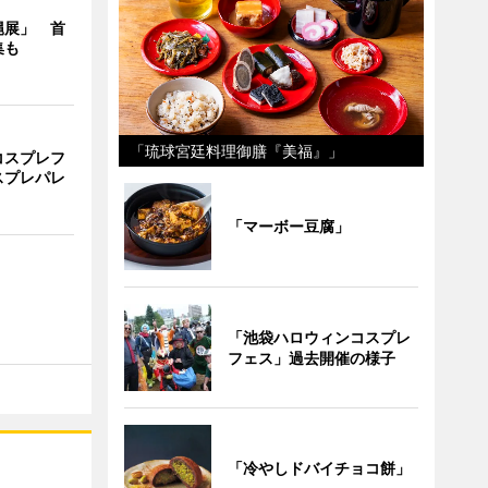
縄展」 首
集も
「琉球宮廷料理御膳『美福』」
コスプレフ
スプレパレ
「マーボー豆腐」
「池袋ハロウィンコスプレ
フェス」過去開催の様子
「冷やしドバイチョコ餅」