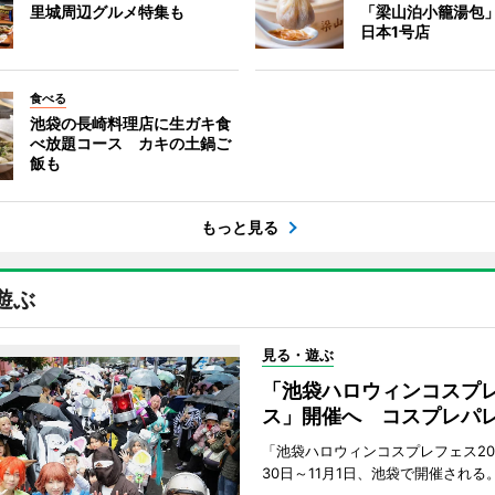
里城周辺グルメ特集も
「梁山泊小籠湯包
日本1号店
食べる
池袋の長崎料理店に生ガキ食
べ放題コース カキの土鍋ご
飯も
もっと見る
遊ぶ
見る・遊ぶ
「池袋ハロウィンコスプ
ス」開催へ コスプレパ
「池袋ハロウィンコスプレフェス202
30日～11月1日、池袋で開催される