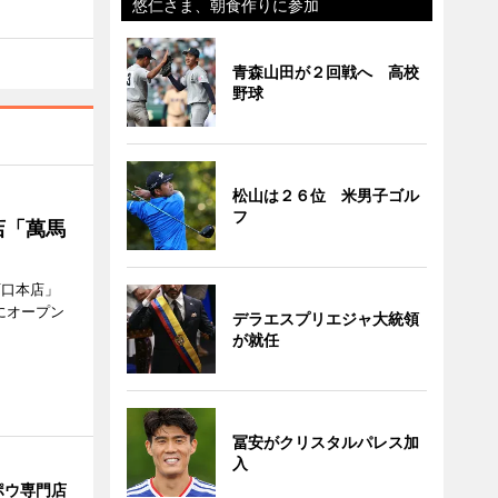
悠仁さま、朝食作りに参加
青森山田が２回戦へ 高校
野球
松山は２６位 米男子ゴル
フ
店「萬馬
西口本店」
にオープン
デラエスプリエジャ大統領
が就任
冨安がクリスタルパレス加
入
ポウ専門店