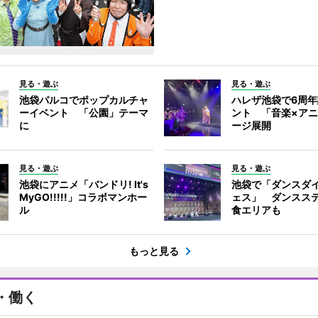
見る・遊ぶ
見る・遊ぶ
池袋パルコでポップカルチャ
ハレザ池袋で6周
ーイベント 「公園」テーマ
ント 「音楽×ア
に
ージ展開
見る・遊ぶ
見る・遊ぶ
池袋にアニメ「バンドリ! It's
池袋で「ダンスダ
MyGO!!!!!」コラボマンホー
ェス」 ダンスス
ル
食エリアも
もっと見る
・働く