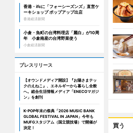
香港・ifcに「フォーシーズンズ」直営ケ
ーキショップ ポップアップ出店
香港経済新聞
小倉・魚町の台湾料理店「麗白」が10周
年 小倉南産の台湾野菜使う
小倉経済新聞
プレスリリース
【オウンドメディア開設】『お陽さまテッ
クのえねこ』、エネルギーから暮らし全般
へ。総合生活情報メディア「ENECOマガジ
ン」を創刊
K-POP年末の祭典「2026 MUSIC BANK
GLOBAL FESTIVAL IN JAPAN」今年も
MUFGスタジアム（国立競技場）で開催が
買う
決定！