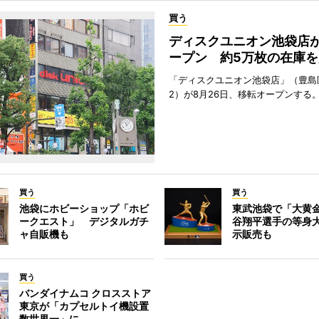
買う
ディスクユニオン池袋店
ープン 約5万枚の在庫を
「ディスクユニオン池袋店」（豊島
2）が8月26日、移転オープンする
買う
買う
池袋にホビーショップ「ホビ
東武池袋で「大黄
ークエスト」 デジタルガチ
谷翔平選手の等身
ャ自販機も
示販売も
買う
バンダイナムコ クロスストア
東京が「カプセルトイ機設置
数世界一」に