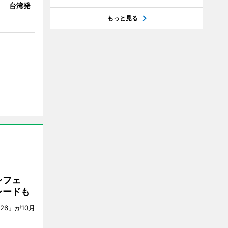
」 台湾発
もっと見る
レフェ
レードも
6」が10月
。