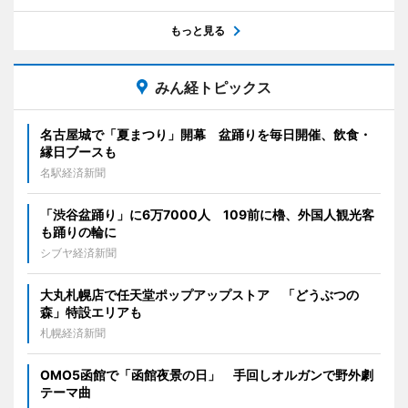
もっと見る
みん経トピックス
名古屋城で「夏まつり」開幕 盆踊りを毎日開催、飲食・
縁日ブースも
名駅経済新聞
「渋谷盆踊り」に6万7000人 109前に櫓、外国人観光客
も踊りの輪に
シブヤ経済新聞
大丸札幌店で任天堂ポップアップストア 「どうぶつの
森」特設エリアも
札幌経済新聞
OMO5函館で「函館夜景の日」 手回しオルガンで野外劇
テーマ曲