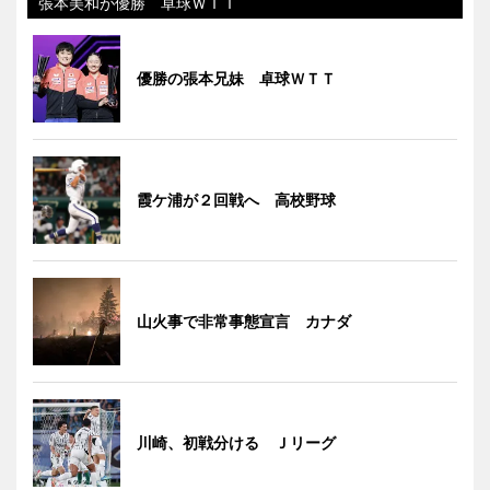
張本美和が優勝 卓球ＷＴＴ
優勝の張本兄妹 卓球ＷＴＴ
霞ケ浦が２回戦へ 高校野球
山火事で非常事態宣言 カナダ
川崎、初戦分ける Ｊリーグ