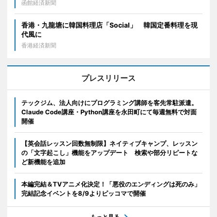
函館経済新聞
香港・九龍塘に韓国料理店「Social」 韓国定番料理を現
代風に
香港経済新聞
プレスリリース
テックジム、法人向けにプログラミング講師を客先常駐派遣。
Claude Code講座・Python講座を永田町にて毎週無料で対面
開催
【英会話レッスン回数無制限】ネイティブキャンプ、レッスン
の「文字起こし」機能をアップデート 検索や部分リピートな
ど新機能を追加
本編完結＆TVアニメ化決定！「悪役のエンディングは死のみ」
完結記念イベントを8/9よりピッコマで開催
もっと見る