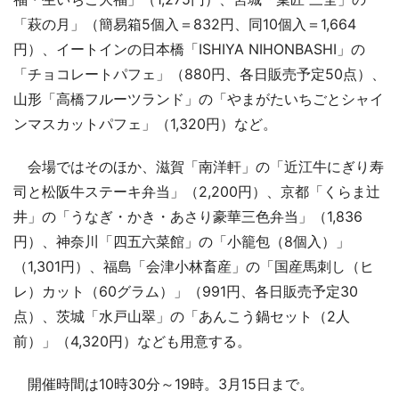
「萩の月」（簡易箱5個入＝832円、同10個入＝1,664
円）、イートインの日本橋「ISHIYA NIHONBASHI」の
「チョコレートパフェ」（880円、各日販売予定50点）、
山形「高橋フルーツランド」の「やまがたいちごとシャイ
ンマスカットパフェ」（1,320円）など。
会場ではそのほか、滋賀「南洋軒」の「近江牛にぎり寿
司と松阪牛ステーキ弁当」（2,200円）、京都「くらま辻
井」の「うなぎ・かき・あさり豪華三色弁当」（1,836
円）、神奈川「四五六菜館」の「小籠包（8個入）」
（1,301円）、福島「会津小林畜産」の「国産馬刺し（ヒ
レ）カット（60グラム）」（991円、各日販売予定30
点）、茨城「水戸山翠」の「あんこう鍋セット（2人
前）」（4,320円）なども用意する。
開催時間は10時30分～19時。3月15日まで。