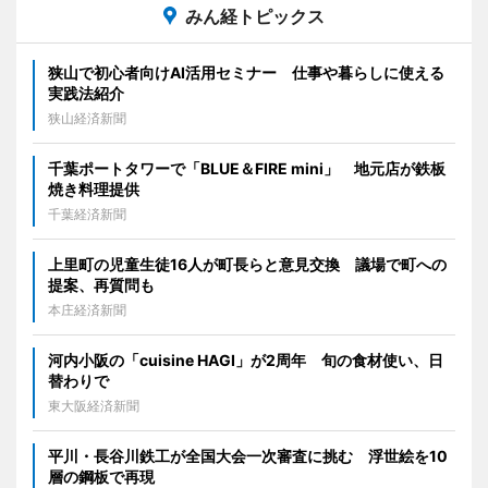
みん経トピックス
狭山で初心者向けAI活用セミナー 仕事や暮らしに使える
実践法紹介
狭山経済新聞
千葉ポートタワーで「BLUE＆FIRE mini」 地元店が鉄板
焼き料理提供
千葉経済新聞
上里町の児童生徒16人が町長らと意見交換 議場で町への
提案、再質問も
本庄経済新聞
河内小阪の「cuisine HAGI」が2周年 旬の食材使い、日
替わりで
東大阪経済新聞
平川・長谷川鉄工が全国大会一次審査に挑む 浮世絵を10
層の鋼板で再現