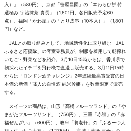
入）」（580円）、京都「笹屋昌園」の「本わらび餅 特
選極み 宇治抹茶 貴長」（1,601円、各日販売予定60
点）、福岡「かわ屋」の「とり皮串（10本入）」（1,801
円）など。
JALとの取り組みとして、地域活性化に取り組む「JAL
ふるさと応援隊」の客室乗務員が、制服を着用して朝採れ
いちご・野菜などを紹介。3月10日15時からは、香川県で
朝採れたイチゴを飛行機で直送し販売する。3月11日15時
からは「ロンドン酒チャレンジ」2年連続最高賞受賞の日
本酒の新酒「蔵人の自慢酒 純米吟醸」を数量限定で販売
する。
スイーツの商品は、山形「高橋フルーツランド」の「や
まがたフルーツサンド」（756円）、三重「赤福」の「赤
福ぜんざい」（600円）、岐阜「養老軒」の「ふるーつ大
福・生いちご大福」（1,275円）、宮城「菓匠 三全」の