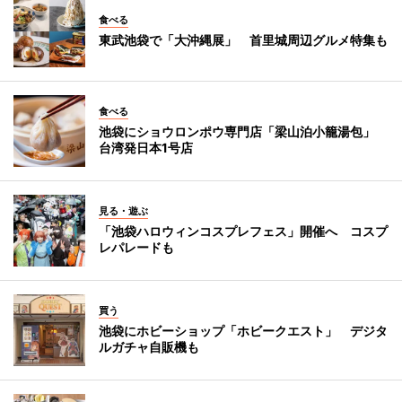
食べる
東武池袋で「大沖縄展」 首里城周辺グルメ特集も
食べる
池袋にショウロンポウ専門店「梁山泊小籠湯包」
台湾発日本1号店
見る・遊ぶ
「池袋ハロウィンコスプレフェス」開催へ コスプ
レパレードも
買う
池袋にホビーショップ「ホビークエスト」 デジタ
ルガチャ自販機も