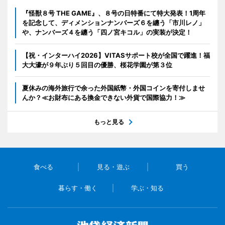
『怪獣８号 THE GAME』、８号の日特番にて特大発表！1周年
を記念して、ディメンションナンバーズ６を纏う「市川レノ」
や、ナンバーズ４を纏う「四ノ宮キコル」の実装が決定！
【祝・インターハイ2026】VITASサポート校が全国で躍進！福
大大濠が９年ぶり５回目の優勝、桜花学園が第３位
夏休みの海外旅行で余った外国紙幣・外国コインを寄付しませ
んか？≪お財布にある換金できない外貨で国際協力！≫
もっと見る
食べる
見る・遊ぶ
買う
暮らす・働く
学ぶ・知る