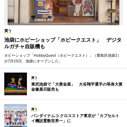
買う
池袋にホビーショップ「ホビークエスト」 デジタ
ルガチャ自販機も
ホビーショップ「HobbyQuest（ホビークエスト）」（豊島区池袋2）
が7月25日、池袋にオープンした。
買う
東武池袋で「大黄金展」 大谷翔平選手の等身大黄
金像展示販売も
買う
バンダイナムコ クロスストア東京が「カプセルト
イ機設置数世界一」に